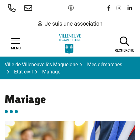
Gestion des traceurs
Aller
Paramètres d'accessibilité
Lien vers le 
Lien vers
Lien 
au
contenu
Je suis une association
MENU
RECHERCHE
Ville de Villeneuve-lès-Maguelone
Mes démarches
Etat civil
Mariage
Mariage