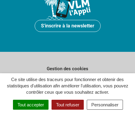
S'inscrire à la newsletter
Gestion des cookies
Ce site utilise des traceurs pour fonctionner et obtenir des
Plan du site
statistiques d'utilisation afin améliorer l'utilisation, vous pouvez
Politique de confidentialité
contrôler ceux que vous souhaitez activer.
Crédits
Tout accepter
Tout refuser
Personnaliser
Accessibilité : partiellement conforme
Inovagora (ouverture dans un n
Site réalisé par