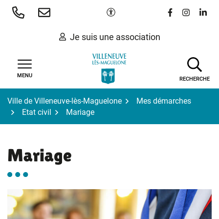
Gestion des traceurs
Aller
Paramètres d'accessibilité
Lien vers le 
Lien vers
Lien 
au
contenu
Je suis une association
MENU
RECHERCHE
Ville de Villeneuve-lès-Maguelone
Mes démarches
Etat civil
Mariage
Mariage