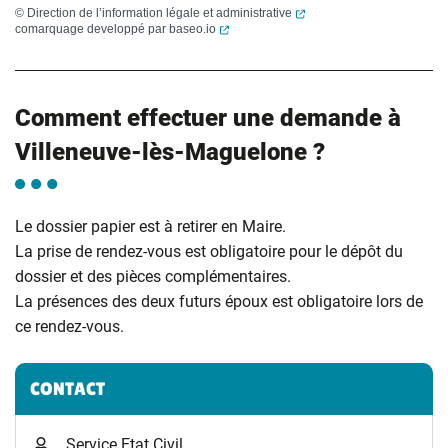
(ouverture dans un nouvel
©
Direction de l’information légale et administrative
(ouverture dans un nouvel onglet)
comarquage developpé par
baseo.io
Comment effectuer une demande à
Villeneuve-lès-Maguelone ?
Le dossier papier est à retirer en Maire.
La prise de rendez-vous est obligatoire pour le dépôt du
dossier et des pièces complémentaires.
La présences des deux futurs époux est obligatoire lors de
ce rendez-vous.
Informations complémentaires
CONTACT
Service Etat Civil