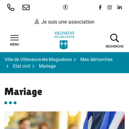
Gestion des traceurs
Aller
Paramètres d'accessibilité
Lien vers le 
Lien vers
Lien 
au
contenu
Je suis une association
MENU
RECHERCHE
Ville de Villeneuve-lès-Maguelone
Mes démarches
Etat civil
Mariage
Mariage