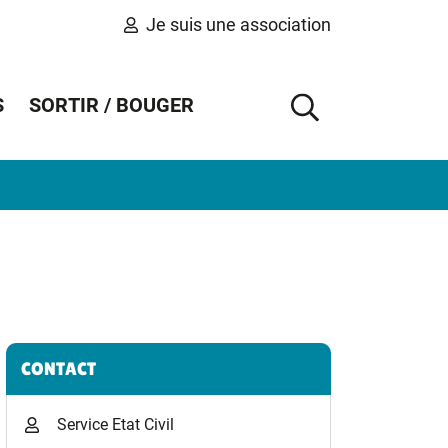
Je suis une association
S
SORTIR / BOUGER
AFFICHER 
Informations complémentaires
CONTACT
Service Etat Civil