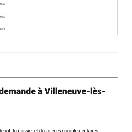
ères
rture dans un nouvel onglet)
ères
erture dans un nouvel onglet)
ères
ure dans un nouvel onglet)
uvel onglet)
demande à Villeneuve-lès-
 dépôt du dossier et des pièces complémentaires.