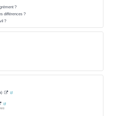
agrément ?
es différences ?
il ?
t)
uvel onglet)
(ouverture dans un nouvel onglet)
fa)
(ouverture dans un nouvel onglet)
ères
 un nouvel onglet)