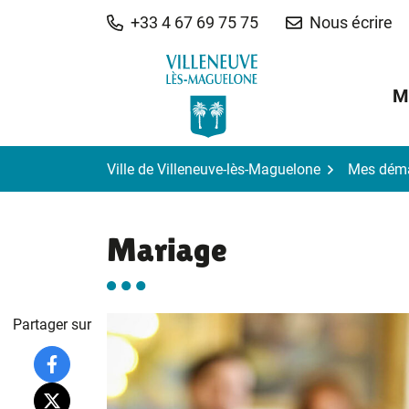
Gestion des traceurs
Aller
+33 4 67 69 75 75
Nous écrire
au
contenu
M
Ville de Villeneuve-lès-Maguelone
Mes dém
Mariage
Partager sur