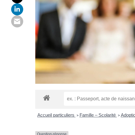
Accueil particuliers
Famille – Scolarité
Adopti
>
>
Question-réponse