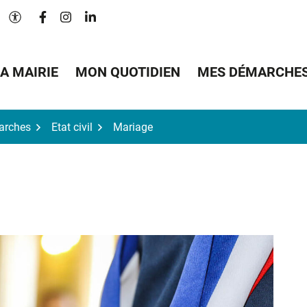
Lien vers le compte Facebook
Lien vers le compte Instagram
Lien vers le compte Linkedin
Paramètres d'accessibilité
A MAIRIE
MON QUOTIDIEN
MES DÉMARCHE
arches
Etat civil
Mariage