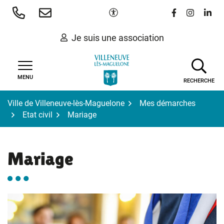
Gestion des traceurs
Aller
Paramètres d'accessibilité
Lien vers le 
Lien vers
Lien 
au
contenu
Je suis une association
MENU
RECHERCHE
Ville de Villeneuve-lès-Maguelone
Mes démarches
Etat civil
Mariage
Mariage