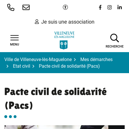
Gestion des traceurs
Aller
Paramètres d'accessibilité
Lien vers le 
Lien vers
Lien 
au
contenu
Je suis une association
MENU
RECHERCHE
Ville de Villeneuve-lès-Maguelone
Mes démarches
Etat civil
Pacte civil de solidarité (Pacs)
Pacte civil de solidarité
(Pacs)