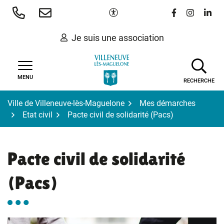
Gestion des traceurs
Aller
Paramètres d'accessibilité
Lien vers le 
Lien vers
Lien 
au
contenu
Je suis une association
MENU
RECHERCHE
Ville de Villeneuve-lès-Maguelone
Mes démarches
Etat civil
Pacte civil de solidarité (Pacs)
Pacte civil de solidarité
(Pacs)