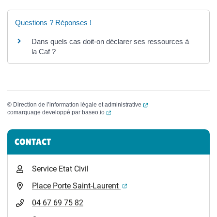
Questions ? Réponses !
Dans quels cas doit-on déclarer ses ressources à
la Caf ?
(ouverture dans un nouvel
©
Direction de l’information légale et administrative
(ouverture dans un nouvel onglet)
comarquage developpé par
baseo.io
Informations complémentaires
CONTACT
Service Etat Civil
(ouverture dans un nouvel 
Place Porte Saint-Laurent
04 67 69 75 82