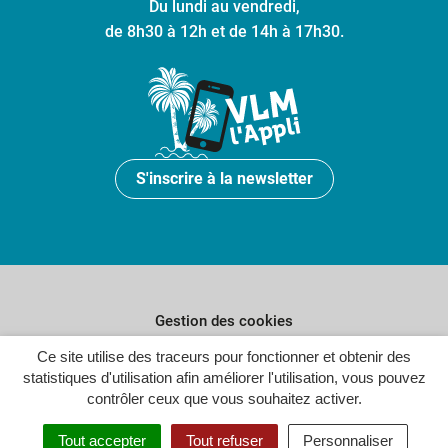
Du lundi au vendredi,
de 8h30 à 12h et de 14h à 17h30.
S'inscrire à la newsletter
Gestion des cookies
Plan du site
Ce site utilise des traceurs pour fonctionner et obtenir des
statistiques d'utilisation afin améliorer l'utilisation, vous pouvez
Politique de confidentialité
contrôler ceux que vous souhaitez activer.
Crédits
Tout accepter
Tout refuser
Personnaliser