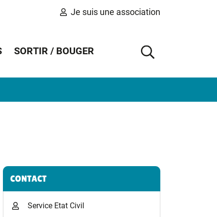
Je suis une association
S
SORTIR / BOUGER
AFFICHER 
Informations complémentaires
CONTACT
Service Etat Civil