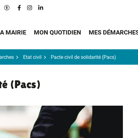
Lien vers le compte Facebook
Lien vers le compte Instagram
Lien vers le compte Linkedin
Paramètres d'accessibilité
A MAIRIE
MON QUOTIDIEN
MES DÉMARCHE
arches
Etat civil
Pacte civil de solidarité (Pacs)
ité (Pacs)