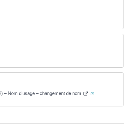
l onglet)
el onglet)
 nouvel onglet)
(ouverture dans un nou
2022) – Nom d’usage – changement de nom
ure dans un nouvel onglet)
uvel onglet)