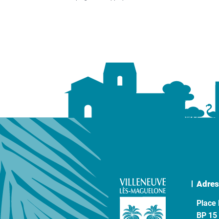
Adres
Place 
BP 15