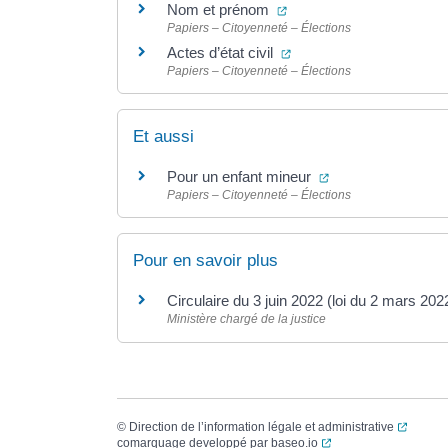
(ouverture dans un nouve
Nom et prénom
Papiers – Citoyenneté – Élections
(ouverture dans un nouv
Actes d’état civil
Papiers – Citoyenneté – Élections
Et aussi
(ouverture dans un
Pour un enfant mineur
Papiers – Citoyenneté – Élections
Pour en savoir plus
Circulaire du 3 juin 2022 (loi du 2 mars 
Ministère chargé de la justice
(ouvert
©
Direction de l’information légale et administrative
(ouverture dans un no
comarquage developpé par
baseo.io