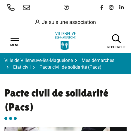
Gestion des traceurs
Aller
Paramètres d'accessibilité
Lien vers le 
Lien vers
Lien 
au
contenu
Je suis une association
MENU
RECHERCHE
Ville de Villeneuve-lès-Maguelone
Mes démarches
Etat civil
Pacte civil de solidarité (Pacs)
Pacte civil de solidarité
(Pacs)