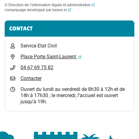
(ouverture dans un nouvel
©
Direction de l’information légale et administrative
(ouverture dans un nouvel onglet)
comarquage developpé par
baseo.io
Informations complémentaires
CONTACT
Service Etat Civil
(ouverture dans un nouvel 
Place Porte Saint-Laurent
04 67 69 75 82
Contacter
Ouvert du lundi au vendredi de 8h30 à 12h et de
14h à 17h30 ; le mercredi, l’accueil est ouvert
jusqu’à 19h.