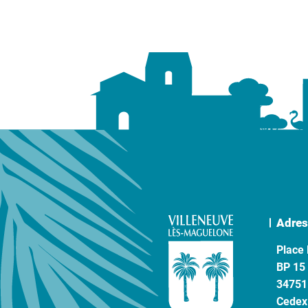
Adres
Place 
BP 15
34751
Cedex