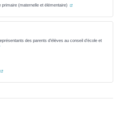
(ouverture dans un nouvel ong
e primaire (maternelle et élémentaire)
représentants des parents d’élèves au conseil d’école et
(ouverture dans un nouvel onglet)
un nouvel onglet)
(ouverture dans un nouvel onglet)
ure dans un nouvel onglet)
uvel onglet)