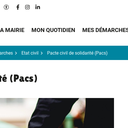
Lien vers le compte Facebook
Lien vers le compte Instagram
Lien vers le compte Linkedin
Paramètres d'accessibilité
A MAIRIE
MON QUOTIDIEN
MES DÉMARCHE
arches
Etat civil
Pacte civil de solidarité (Pacs)
ité (Pacs)