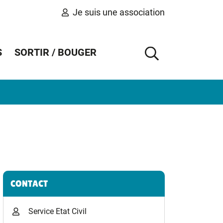
Je suis une association
S
SORTIR / BOUGER
AFFICHER 
Informations complémentaires
CONTACT
Service Etat Civil