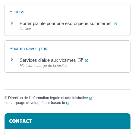
Et aussi
(ouvertur
Porter plainte pour une escroquerie sur internet
Justice
Pour en savoir plus
(ouverture dans un nouv
Services d’aide aux victimes
Ministère chargé de la justice
(ouverture dans un nouvel
©
Direction de l’information légale et administrative
(ouverture dans un nouvel onglet)
comarquage developpé par
baseo.io
Informations complémentaires
CONTACT