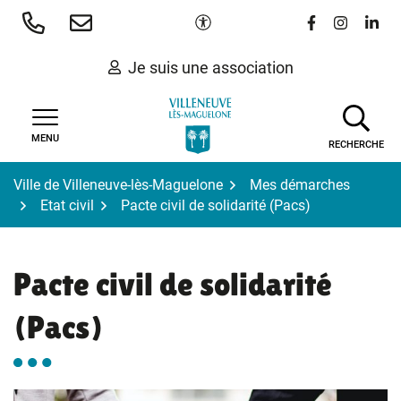
Gestion des traceurs
Aller
Paramètres d'accessibilité
Lien vers le 
Lien vers
Lien 
au
contenu
Je suis une association
MENU
RECHERCHE
Ville de Villeneuve-lès-Maguelone
Mes démarches
Etat civil
Pacte civil de solidarité (Pacs)
Pacte civil de solidarité
(Pacs)