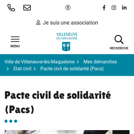
Gestion des traceurs
Aller
Paramètres d'accessibilité
Lien vers le 
Lien vers
Lien 
au
contenu
Je suis une association
MENU
RECHERCHE
Ville de Villeneuve-lès-Maguelone
Mes démarches
Etat civil
Pacte civil de solidarité (Pacs)
Pacte civil de solidarité
(Pacs)