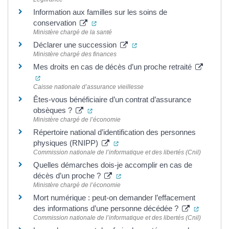
Information aux familles sur les soins de
(ouverture dans un nouvel onglet)
conservation
Ministère chargé de la santé
(ouverture dans un nouvel o
Déclarer une succession
Ministère chargé des finances
Mes droits en cas de décès d’un proche retraité
(ouverture dans un nouvel onglet)
Caisse nationale d’assurance vieillesse
Êtes-vous bénéficiaire d’un contrat d’assurance
(ouverture dans un nouvel onglet)
obsèques ?
Ministère chargé de l’économie
Répertoire national d’identification des personnes
(ouverture dans un nouvel onglet
physiques (RNIPP)
Commission nationale de l’informatique et des libertés (Cnil)
Quelles démarches dois-je accomplir en cas de
(ouverture dans un nouvel onglet
décès d’un proche ?
Ministère chargé de l’économie
Mort numérique : peut-on demander l’effacement
(ouvertur
des informations d’une personne décédée ?
Commission nationale de l’informatique et des libertés (Cnil)