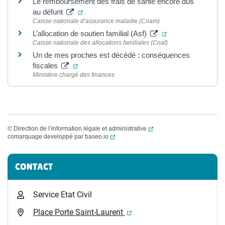
Le remboursement des frais de santé encore dus
(ouverture dans un nouvel onglet)
au défunt
Caisse nationale d’assurance maladie (Cnam)
(ouverture dans u
L’allocation de soutien familial (Asf)
Caisse nationale des allocations familiales (Cnaf)
Un de mes proches est décédé : conséquences
(ouverture dans un nouvel onglet)
fiscales
Ministère chargé des finances
(ouverture dans un nouvel
©
Direction de l’information légale et administrative
(ouverture dans un nouvel onglet)
comarquage developpé par
baseo.io
Informations complémentaires
CONTACT
Service Etat Civil
(ouverture dans un nouvel 
Place Porte Saint-Laurent