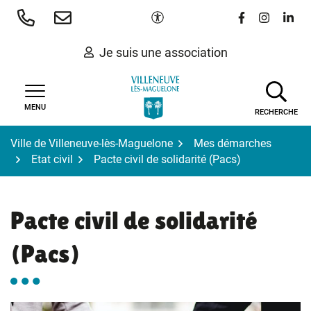
Gestion des traceurs
Aller
Paramètres d'accessibilité
Lien vers le 
Lien vers
Lien 
au
contenu
Je suis une association
MENU
RECHERCHE
Ville de Villeneuve-lès-Maguelone
Mes démarches
Etat civil
Pacte civil de solidarité (Pacs)
Pacte civil de solidarité
(Pacs)