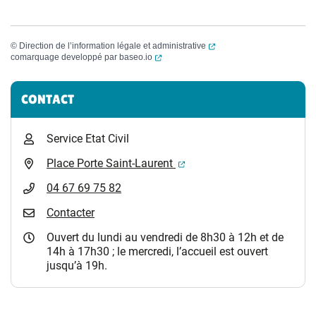
(ouverture dans un nouvel
©
Direction de l’information légale et administrative
(ouverture dans un nouvel onglet)
comarquage developpé par
baseo.io
Informations complémentaires
CONTACT
Service Etat Civil
(ouverture dans un nouvel 
Place Porte Saint-Laurent
04 67 69 75 82
Contacter
Ouvert du lundi au vendredi de 8h30 à 12h et de
14h à 17h30 ; le mercredi, l’accueil est ouvert
jusqu’à 19h.