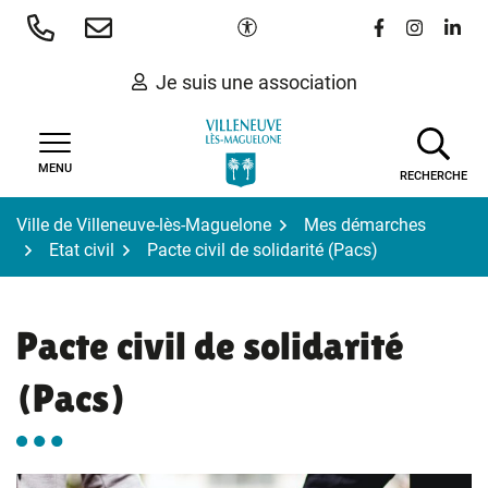
Gestion des traceurs
Aller
Paramètres d'accessibilité
Lien vers le 
Lien vers
Lien 
au
contenu
Je suis une association
MENU
RECHERCHE
Ville de Villeneuve-lès-Maguelone
Mes démarches
Etat civil
Pacte civil de solidarité (Pacs)
Pacte civil de solidarité
(Pacs)