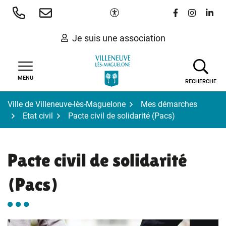
Gestion des traceurs
Aller
Paramètres d'accessibilité
Lien vers le 
Lien vers
Lien 
au
contenu
Je suis une association
MENU
RECHERCHE
Ville de Villeneuve-lès-Maguelone
Mes démarches
Etat civil
Pacte civil de solidarité (Pacs)
Pacte civil de solidarité
(Pacs)