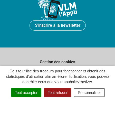
S'inscrire à la newsletter
Gestion des cookies
Plan du site
Ce site utilise des traceurs pour fonctionner et obtenir des
statistiques d'utilisation afin améliorer l'utilisation, vous pouvez
Politique de confidentialité
contrôler ceux que vous souhaitez activer.
Crédits
Tout accepter
Tout refuser
Personnaliser
Accessibilité : partiellement conforme
Inovagora (ouverture dans un n
Site réalisé par