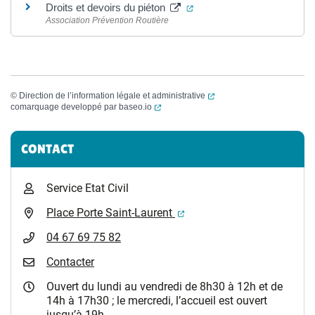
(ouverture dans un nouvel 
Droits et devoirs du piéton
Association Prévention Routière
(ouverture dans un nouvel
©
Direction de l’information légale et administrative
(ouverture dans un nouvel onglet)
comarquage developpé par
baseo.io
Informations complémentaires
CONTACT
Service Etat Civil
(ouverture dans un nouvel 
Place Porte Saint-Laurent
04 67 69 75 82
Contacter
Ouvert du lundi au vendredi de 8h30 à 12h et de
14h à 17h30 ; le mercredi, l’accueil est ouvert
jusqu’à 19h.