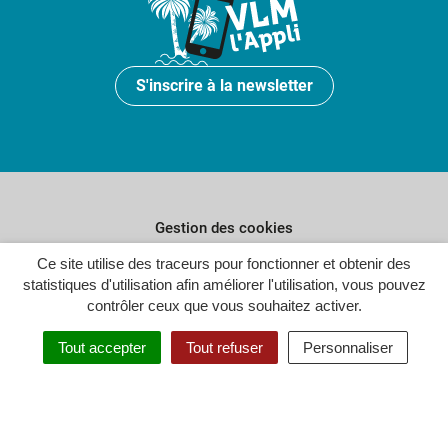
S'inscrire à la newsletter
Gestion des cookies
Plan du site
Ce site utilise des traceurs pour fonctionner et obtenir des
statistiques d'utilisation afin améliorer l'utilisation, vous pouvez
Politique de confidentialité
contrôler ceux que vous souhaitez activer.
Crédits
Tout accepter
Tout refuser
Personnaliser
Accessibilité : partiellement conforme
Inovagora (ouverture dans un n
Site réalisé par