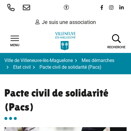
Gestion des traceurs
Aller
Paramètres d'accessibilité
Lien vers le 
Lien vers
Lien 
au
contenu
Je suis une association
MENU
RECHERCHE
Ville de Villeneuve-lès-Maguelone
Mes démarches
Etat civil
Pacte civil de solidarité (Pacs)
Pacte civil de solidarité
(Pacs)