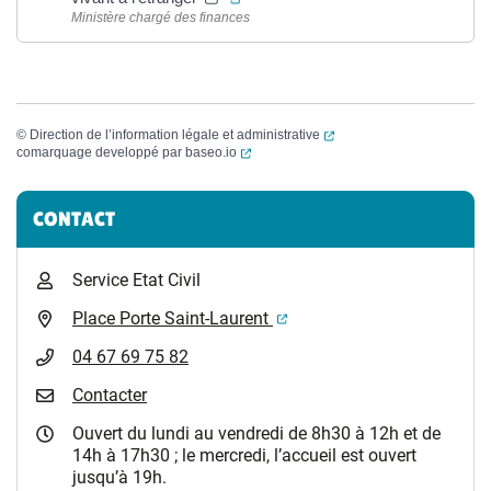
Ministère chargé des finances
(ouverture dans un nouvel
©
Direction de l’information légale et administrative
(ouverture dans un nouvel onglet)
comarquage developpé par
baseo.io
Informations complémentaires
CONTACT
Service Etat Civil
(ouverture dans un nouvel 
Place Porte Saint-Laurent
04 67 69 75 82
Contacter
Ouvert du lundi au vendredi de 8h30 à 12h et de
14h à 17h30 ; le mercredi, l’accueil est ouvert
jusqu’à 19h.