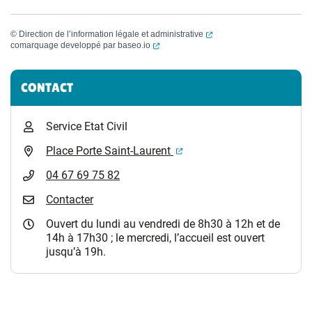
(ouverture dans un nouvel
©
Direction de l’information légale et administrative
(ouverture dans un nouvel onglet)
comarquage developpé par
baseo.io
Informations complémentaires
CONTACT
Service Etat Civil
(ouverture dans un nouvel 
Place Porte Saint-Laurent
04 67 69 75 82
Contacter
Ouvert du lundi au vendredi de 8h30 à 12h et de
14h à 17h30 ; le mercredi, l’accueil est ouvert
jusqu’à 19h.