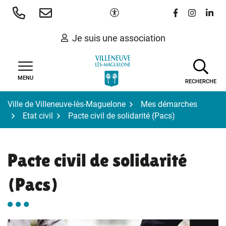
Gestion des traceurs
Aller
Paramètres d'accessibilité
Lien vers le 
Lien vers
Lien 
au
contenu
Je suis une association
MENU
RECHERCHE
Ville de Villeneuve-lès-Maguelone
Mes démarches
Etat civil
Pacte civil de solidarité (Pacs)
Pacte civil de solidarité
(Pacs)