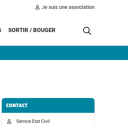
Je suis une association
S
SORTIR / BOUGER
AFFICHER 
Informations complémentaires
CONTACT
Service Etat Civil