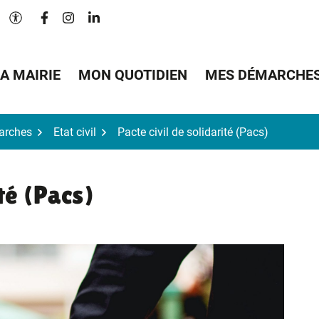
Lien vers le compte Facebook
Lien vers le compte Instagram
Lien vers le compte Linkedin
Paramètres d'accessibilité
A MAIRIE
MON QUOTIDIEN
MES DÉMARCHE
arches
Etat civil
Pacte civil de solidarité (Pacs)
ité (Pacs)