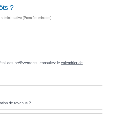
ôts ?
t administrative (Première ministre)
étail des prélèvements, consultez le
calendrier de
onglet)
aration de revenus ?