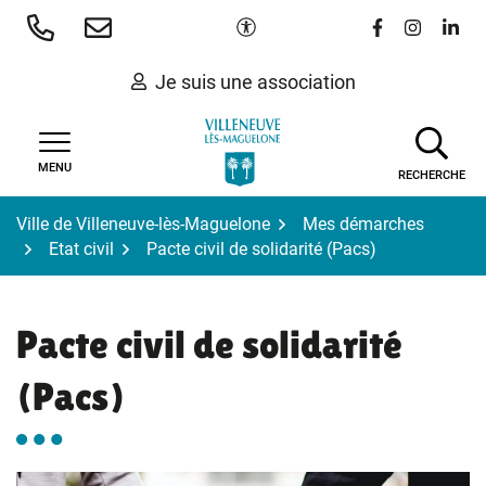
Gestion des traceurs
Aller
Paramètres d'accessibilité
Lien vers le 
Lien vers
Lien 
au
contenu
Je suis une association
MENU
RECHERCHE
Ville de Villeneuve-lès-Maguelone
Mes démarches
Etat civil
Pacte civil de solidarité (Pacs)
Pacte civil de solidarité
(Pacs)