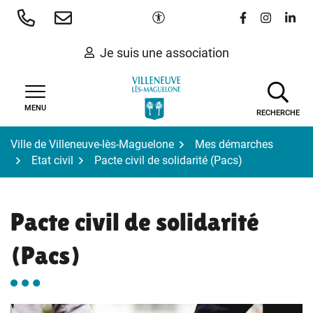
Gestion des traceurs
Aller
Paramètres d'accessibilité
Lien vers le 
Lien vers
Lien 
au
contenu
Je suis une association
MENU
RECHERCHE
Ville de Villeneuve-lès-Maguelone
Mes démarches
Etat civil
Pacte civil de solidarité (Pacs)
Pacte civil de solidarité
(Pacs)