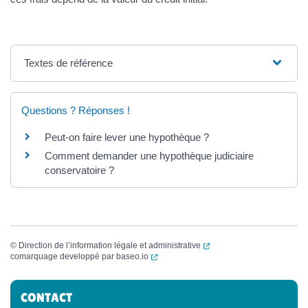
Textes de référence
Questions ? Réponses !
Peut-on faire lever une hypothèque ?
Comment demander une hypothèque judiciaire
conservatoire ?
(ouverture dans un nouvel
©
Direction de l’information légale et administrative
(ouverture dans un nouvel onglet)
comarquage developpé par
baseo.io
Informations complémentaires
CONTACT