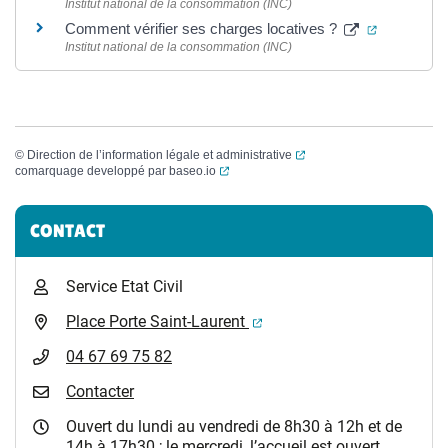
Institut national de la consommation (INC)
(ouverture
Comment vérifier ses charges locatives ?
Institut national de la consommation (INC)
(ouverture dans un nouvel
©
Direction de l’information légale et administrative
(ouverture dans un nouvel onglet)
comarquage developpé par
baseo.io
Informations complémentaires
CONTACT
Service Etat Civil
(ouverture dans un nouvel 
Place Porte Saint-Laurent
04 67 69 75 82
Contacter
Ouvert du lundi au vendredi de 8h30 à 12h et de
14h à 17h30 ; le mercredi, l’accueil est ouvert