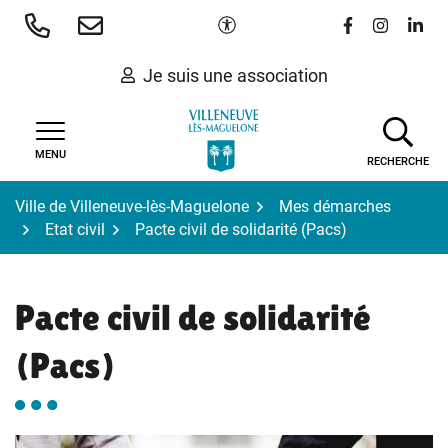
Gestion des traceurs
Aller
Paramètres d'accessibilité
Lien vers le 
Lien vers
Lien 
au
contenu
Je suis une association
MENU
RECHERCHE
Ville de Villeneuve-lès-Maguelone
Mes démarches
Etat civil
Pacte civil de solidarité (Pacs)
Pacte civil de solidarité
(Pacs)