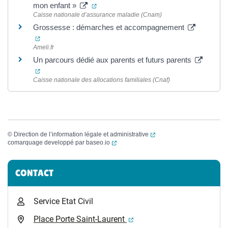
(ouverture dans un nouvel onglet)
mon enfant »
Caisse nationale d’assurance maladie (Cnam)
Grossesse : démarches et accompagnement
(ouverture dans un nouvel onglet)
Ameli.fr
Un parcours dédié aux parents et futurs parents
(ouverture dans un nouvel onglet)
Caisse nationale des allocations familiales (Cnaf)
(ouverture dans un nouvel
©
Direction de l’information légale et administrative
(ouverture dans un nouvel onglet)
comarquage developpé par
baseo.io
Informations complémentaires
CONTACT
Service Etat Civil
(ouverture dans un nouvel 
Place Porte Saint-Laurent