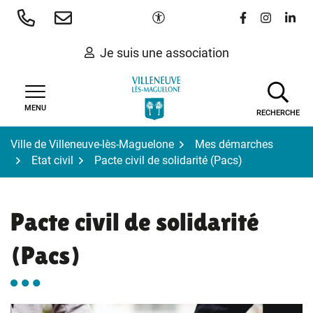
Gestion des traceurs
Aller
Paramètres d'accessibilité
Lien vers le 
Lien vers
Lien 
au
contenu
Je suis une association
MENU
RECHERCHE
Ville de Villeneuve-lès-Maguelone
Mes démarches
Etat civil
Pacte civil de solidarité (Pacs)
Pacte civil de solidarité
(Pacs)