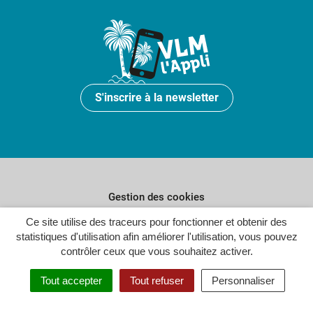
S'inscrire à la newsletter
Gestion des cookies
Plan du site
Ce site utilise des traceurs pour fonctionner et obtenir des
statistiques d'utilisation afin améliorer l'utilisation, vous pouvez
Politique de confidentialité
contrôler ceux que vous souhaitez activer.
Crédits
Tout accepter
Tout refuser
Personnaliser
Accessibilité : partiellement conforme