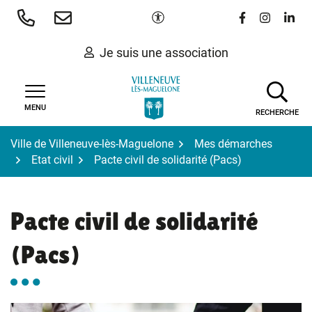
Gestion des traceurs
Aller
Paramètres d'accessibilité
Lien vers le 
Lien vers
Lien 
au
contenu
Je suis une association
MENU
RECHERCHE
Ville de Villeneuve-lès-Maguelone
Mes démarches
Etat civil
Pacte civil de solidarité (Pacs)
Pacte civil de solidarité
(Pacs)