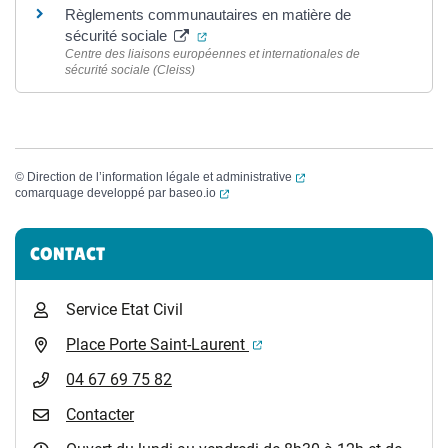
Règlements communautaires en matière de
(ouverture dans un nouvel onglet)
sécurité sociale
Centre des liaisons européennes et internationales de
sécurité sociale (Cleiss)
(ouverture dans un nouvel
©
Direction de l’information légale et administrative
(ouverture dans un nouvel onglet)
comarquage developpé par
baseo.io
Informations complémentaires
CONTACT
Service Etat Civil
(ouverture dans un nouvel 
Place Porte Saint-Laurent
04 67 69 75 82
Contacter