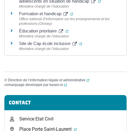
(ouverture dans
adolescents en situation de handicap
Ministère chargé de l’éducation
(ouverture dans un nouvel ongl
Formation et handicap
Office national d’information sur les enseignements et les
professions (Onisep)
(ouverture dans un nouvel onglet
Éducation prioritaire
Ministère chargé de l’éducation
(ouverture dans un nouvel
Site de Cap école inclusive
Ministère chargé de l’éducation
(ouverture dans un nouvel
©
Direction de l’information légale et administrative
(ouverture dans un nouvel onglet)
comarquage developpé par
baseo.io
Informations complémentaires
CONTACT
Service Etat Civil
(ouverture dans un nouvel 
Place Porte Saint-Laurent