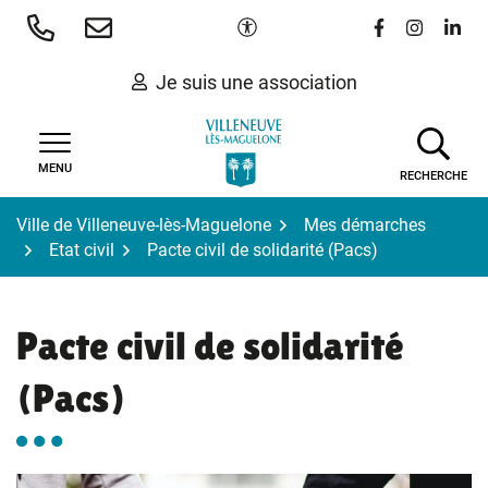
Gestion des traceurs
Aller
Paramètres d'accessibilité
Lien vers le 
Lien vers
Lien 
au
contenu
Je suis une association
MENU
RECHERCHE
Ville de Villeneuve-lès-Maguelone
Mes démarches
Etat civil
Pacte civil de solidarité (Pacs)
Pacte civil de solidarité
(Pacs)