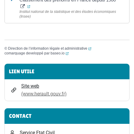
(ouverture dans un nouvel onglet)
Institut national de la statistique et des études économiques
(Insee)
(ouverture dans un nouvel
©
Direction de l’information légale et administrative
(ouverture dans un nouvel onglet)
comarquage developpé par
baseo.io
Informations complémentaires
LIEN UTILE
Site web
(www.herault.gouv.fr)
CONTACT
Service Etat Civil