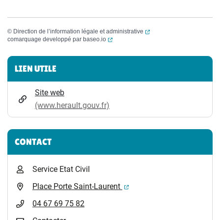
(ouverture dans un nouvel
©
Direction de l’information légale et administrative
(ouverture dans un nouvel onglet)
comarquage developpé par
baseo.io
Informations complémentaires
LIEN UTILE
Site web
(www.herault.gouv.fr)
CONTACT
Service Etat Civil
(ouverture dans un nouvel 
Place Porte Saint-Laurent
04 67 69 75 82