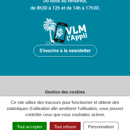
Du lundi au vendredi,
de 8h30 à 12h et de 14h à 17h30.
S'inscrire à la newsletter
Gestion des cookies
Ce site utilise des traceurs pour fonctionner et obtenir des
Plan du site
statistiques d'utilisation afin améliorer l'utilisation, vous pouvez
Politique de confidentialité
contrôler ceux que vous souhaitez activer.
Crédits
Tout accepter
Tout refuser
Personnaliser