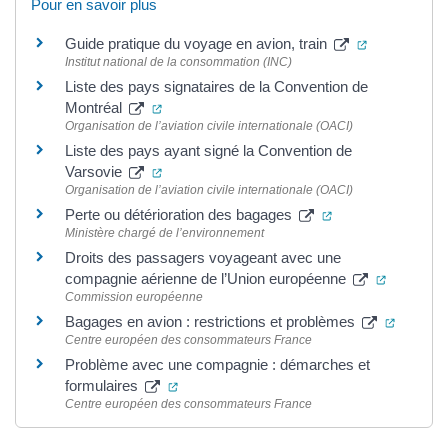
Pour en savoir plus
(ouverture d
Guide pratique du voyage en avion, train
Institut national de la consommation (INC)
Liste des pays signataires de la Convention de
(ouverture dans un nouvel onglet)
Montréal
Organisation de l’aviation civile internationale (OACI)
Liste des pays ayant signé la Convention de
(ouverture dans un nouvel onglet)
Varsovie
Organisation de l’aviation civile internationale (OACI)
(ouverture dans u
Perte ou détérioration des bagages
Ministère chargé de l’environnement
Droits des passagers voyageant avec une
(ouvertur
compagnie aérienne de l’Union européenne
Commission européenne
(ouvertu
Bagages en avion : restrictions et problèmes
Centre européen des consommateurs France
Problème avec une compagnie : démarches et
(ouverture dans un nouvel onglet)
formulaires
Centre européen des consommateurs France