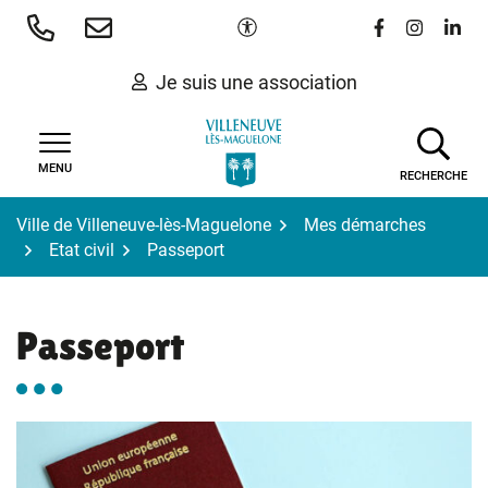
Gestion des traceurs
Aller
Paramètres d'accessibilité
Lien vers le 
Lien vers
Lien 
au
contenu
Je suis une association
MENU
RECHERCHE
Ville de Villeneuve-lès-Maguelone
Mes démarches
Etat civil
Passeport
Passeport