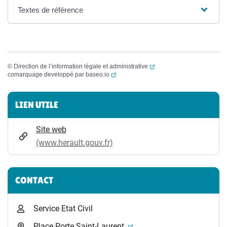
Textes de référence
(ouverture dans un nouvel
©
Direction de l’information légale et administrative
(ouverture dans un nouvel onglet)
comarquage developpé par
baseo.io
Informations complémentaires
LIEN UTILE
Site web
(www.herault.gouv.fr)
CONTACT
Service Etat Civil
(ouverture dans un nouvel 
Place Porte Saint-Laurent