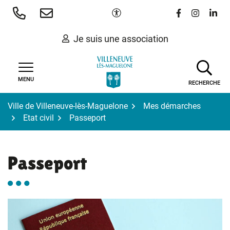
Gestion des traceurs
Aller
Paramètres d'accessibilité
Lien vers le 
Lien vers
Lien 
au
contenu
Je suis une association
MENU
RECHERCHE
Ville de Villeneuve-lès-Maguelone
Mes démarches
Etat civil
Passeport
Passeport