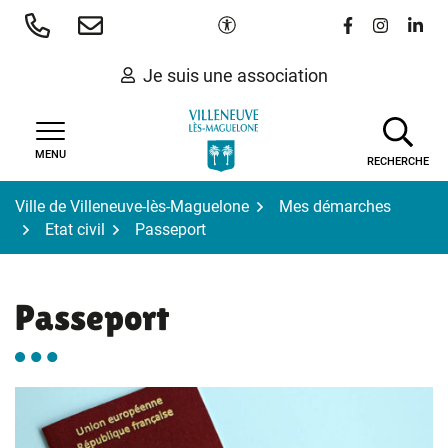
Gestion des traceurs
Aller
Paramètres d'accessibilité
Lien vers le 
Lien vers
Lien 
au
contenu
Je suis une association
MENU
RECHERCHE
Ville de Villeneuve-lès-Maguelone
Mes démarches
Etat civil
Passeport
Passeport