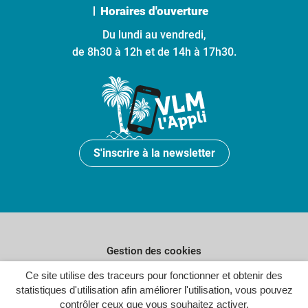
Horaires d'ouverture
Du lundi au vendredi,
de 8h30 à 12h et de 14h à 17h30.
S'inscrire à la newsletter
Gestion des cookies
Ce site utilise des traceurs pour fonctionner et obtenir des
Plan du site
statistiques d'utilisation afin améliorer l'utilisation, vous pouvez
Politique de confidentialité
contrôler ceux que vous souhaitez activer.