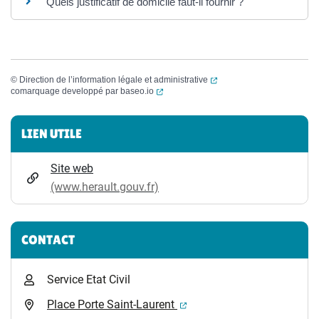
Quels justificatif de domicile faut-il fournir ?
(ouverture dans un nouvel
©
Direction de l’information légale et administrative
(ouverture dans un nouvel onglet)
comarquage developpé par
baseo.io
Informations complémentaires
LIEN UTILE
Site web
(www.herault.gouv.fr)
CONTACT
Service Etat Civil
(ouverture dans un nouvel 
Place Porte Saint-Laurent