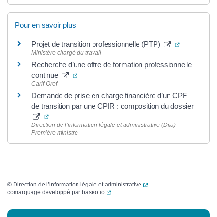
Pour en savoir plus
(ouverture 
Projet de transition professionnelle (PTP)
Ministère chargé du travail
Recherche d’une offre de formation professionnelle
(ouverture dans un nouvel onglet)
continue
Carif-Oref
Demande de prise en charge financière d’un CPF
de transition par une CPIR : composition du dossier
(ouverture dans un nouvel onglet)
Direction de l’information légale et administrative (Dila) –
Première ministre
(ouverture dans un nouvel
©
Direction de l’information légale et administrative
(ouverture dans un nouvel onglet)
comarquage developpé par
baseo.io
Informations complémentaires