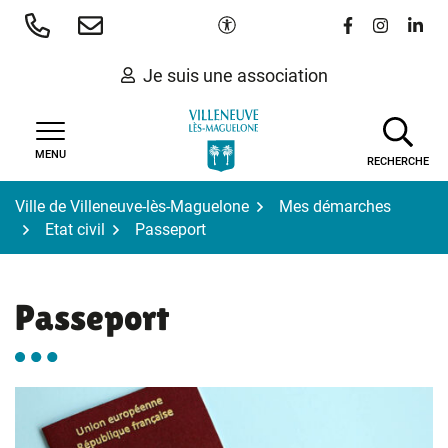
Gestion des traceurs
Aller
Paramètres d'accessibilité
Lien vers le 
Lien vers
Lien 
au
contenu
Je suis une association
MENU
RECHERCHE
Ville de Villeneuve-lès-Maguelone
Mes démarches
Etat civil
Passeport
Passeport