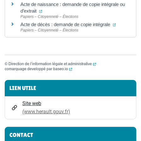
Acte de naissance : demande de copie intégrale ou
(ouverture dans un nouvel onglet)
d’extrait
Papiers – Citoyenneté – Élections
(ouverture d
Acte de décès : demande de copie intégrale
Papiers – Citoyenneté – Élections
(ouverture dans un nouvel
©
Direction de l’information légale et administrative
(ouverture dans un nouvel onglet)
comarquage developpé par
baseo.io
Informations complémentaires
LIEN UTILE
Site web
(www.herault.gouv.fr)
CONTACT