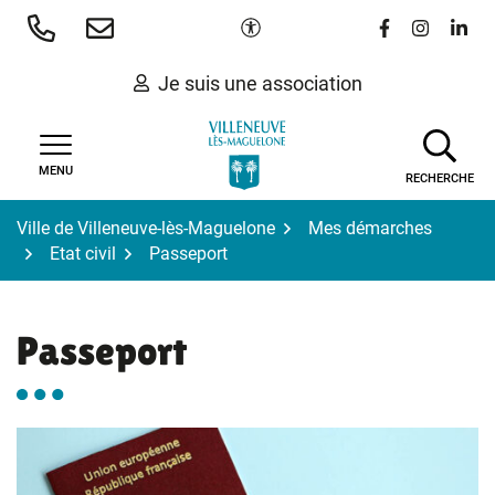
Gestion des traceurs
Aller
Paramètres d'accessibilité
Lien vers le 
Lien vers
Lien 
au
contenu
Je suis une association
MENU
RECHERCHE
Ville de Villeneuve-lès-Maguelone
Mes démarches
Etat civil
Passeport
Passeport