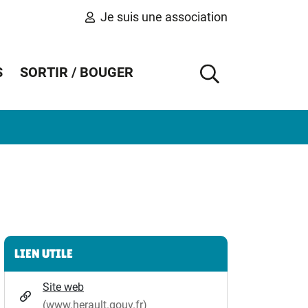
Je suis une association
S
SORTIR / BOUGER
AFFICHER 
Informations complémentaires
LIEN UTILE
Site web
(www.herault.gouv.fr)