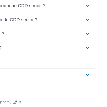
courir au CDD senior ?
ar le CDD senior ?
 ?
?
(ouverture dans un nouvel onglet)
général)