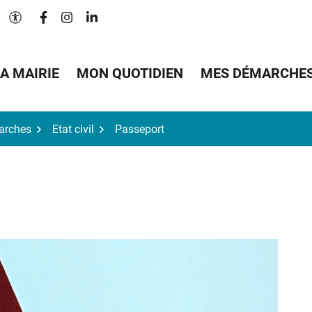
Lien vers le compte Facebook
Lien vers le compte Instagram
Lien vers le compte Linkedin
Paramètres d'accessibilité
A MAIRIE
MON QUOTIDIEN
MES DÉMARCHE
arches
Etat civil
Passeport