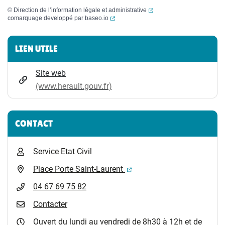
(ouverture dans un nouvel
©
Direction de l’information légale et administrative
(ouverture dans un nouvel onglet)
comarquage developpé par
baseo.io
Informations complémentaires
LIEN UTILE
Site web
(www.herault.gouv.fr)
CONTACT
Service Etat Civil
(ouverture dans un nouvel 
Place Porte Saint-Laurent
04 67 69 75 82
Contacter
Ouvert du lundi au vendredi de 8h30 à 12h et de