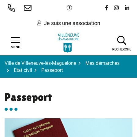
Gestion des traceurs
Aller
Paramètres d'accessibilité
Lien vers le 
Lien vers
Lien 
au
contenu
Je suis une association
MENU
RECHERCHE
Ville de Villeneuve-lès-Maguelone
Mes démarches
Etat civil
Passeport
Passeport