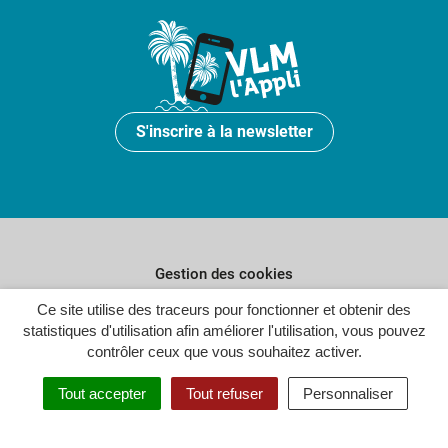
S'inscrire à la newsletter
Gestion des cookies
Ce site utilise des traceurs pour fonctionner et obtenir des
Plan du site
statistiques d'utilisation afin améliorer l'utilisation, vous pouvez
Politique de confidentialité
contrôler ceux que vous souhaitez activer.
Crédits
Tout accepter
Tout refuser
Personnaliser
Accessibilité : partiellement conforme