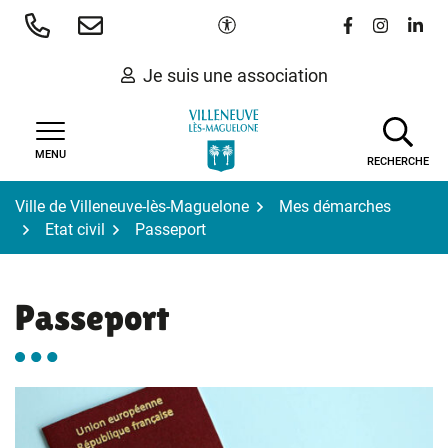
Gestion des traceurs
Aller
Paramètres d'accessibilité
Lien vers le 
Lien vers
Lien 
au
contenu
Je suis une association
MENU
RECHERCHE
Ville de Villeneuve-lès-Maguelone
Mes démarches
Etat civil
Passeport
Passeport