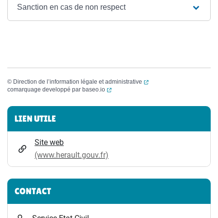
Sanction en cas de non respect
(ouverture dans un nouvel
©
Direction de l’information légale et administrative
(ouverture dans un nouvel onglet)
comarquage developpé par
baseo.io
Informations complémentaires
LIEN UTILE
Site web
(www.herault.gouv.fr)
CONTACT