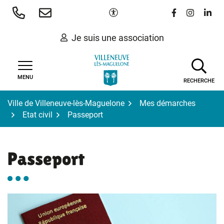
Gestion des traceurs
Aller
Paramètres d'accessibilité
Lien vers le 
Lien vers
Lien 
au
contenu
Je suis une association
MENU
RECHERCHE
Ville de Villeneuve-lès-Maguelone
Mes démarches
Etat civil
Passeport
Passeport