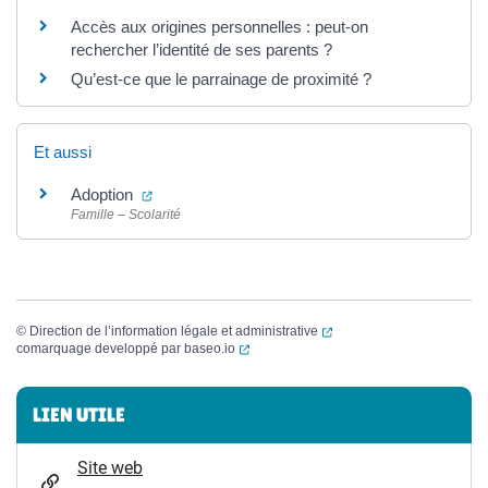
Accès aux origines personnelles : peut-on
rechercher l’identité de ses parents ?
Qu’est-ce que le parrainage de proximité ?
Et aussi
(ouverture dans un nouvel onglet)
Adoption
Famille – Scolarité
(ouverture dans un nouvel
©
Direction de l’information légale et administrative
(ouverture dans un nouvel onglet)
comarquage developpé par
baseo.io
Informations complémentaires
LIEN UTILE
Site web