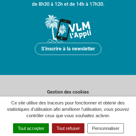
de 8h30 à 12h et de 14h à 17h30.
S'inscrire à la newsletter
Gestion des cookies
Ce site utilise des traceurs pour fonctionner et obtenir des
Plan du site
statistiques d'utilisation afin améliorer l'utilisation, vous pouvez
Politique de confidentialité
contrôler ceux que vous souhaitez activer.
Crédits
Tout accepter
Tout refuser
Personnaliser
Accessibilité : partiellement conforme