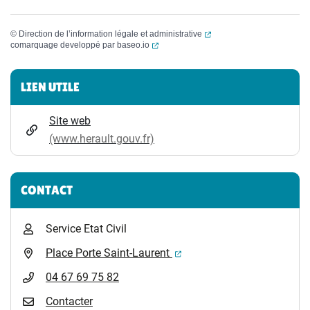
(ouverture dans un nouvel
©
Direction de l’information légale et administrative
(ouverture dans un nouvel onglet)
comarquage developpé par
baseo.io
Informations complémentaires
LIEN UTILE
Site web
(www.herault.gouv.fr)
CONTACT
Service Etat Civil
(ouverture dans un nouvel 
Place Porte Saint-Laurent
04 67 69 75 82
Contacter