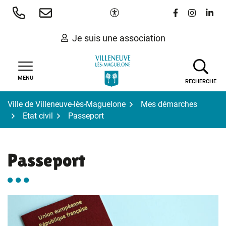
Gestion des traceurs
Aller
Paramètres d'accessibilité
Lien vers le 
Lien vers
Lien 
au
contenu
Je suis une association
MENU
RECHERCHE
Ville de Villeneuve-lès-Maguelone
Mes démarches
Etat civil
Passeport
Passeport