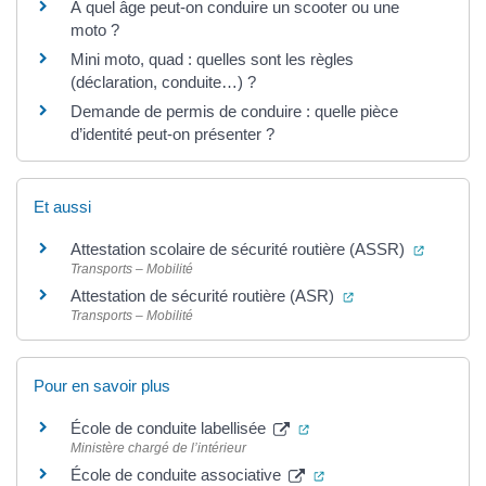
À quel âge peut-on conduire un scooter ou une
moto ?
Mini moto, quad : quelles sont les règles
(déclaration, conduite…) ?
Demande de permis de conduire : quelle pièce
d’identité peut-on présenter ?
Et aussi
(ouvertu
Attestation scolaire de sécurité routière (ASSR)
Transports – Mobilité
(ouverture dans un
Attestation de sécurité routière (ASR)
Transports – Mobilité
Pour en savoir plus
(ouverture dans un nouve
École de conduite labellisée
Ministère chargé de l’intérieur
(ouverture dans un nou
École de conduite associative