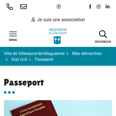
Gestion des traceurs
Aller
Paramètres d'accessibilité
Lien vers le 
Lien vers
Lien 
au
contenu
Je suis une association
MENU
RECHERCHE
Ville de Villeneuve-lès-Maguelone
Mes démarches
Etat civil
Passeport
Passeport