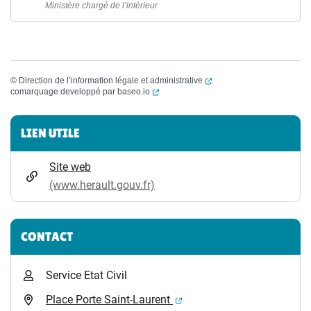
Ministère chargé de l’intérieur
(ouverture dans un nouvel
©
Direction de l’information légale et administrative
(ouverture dans un nouvel onglet)
comarquage developpé par
baseo.io
Informations complémentaires
LIEN UTILE
Site web
(www.herault.gouv.fr)
CONTACT
Service Etat Civil
(ouverture dans un nouvel 
Place Porte Saint-Laurent