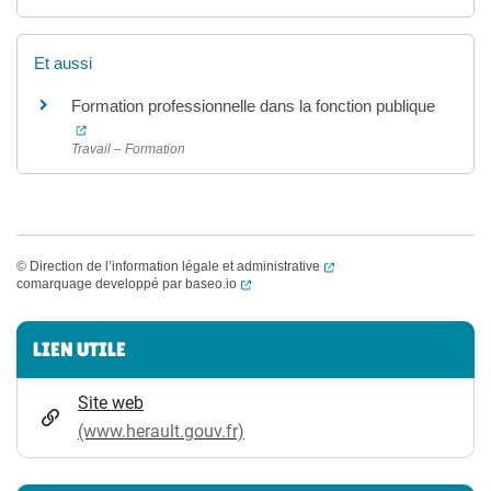
Et aussi
Formation professionnelle dans la fonction publique
(ouverture dans un nouvel onglet)
Travail – Formation
(ouverture dans un nouvel
©
Direction de l’information légale et administrative
(ouverture dans un nouvel onglet)
comarquage developpé par
baseo.io
Informations complémentaires
LIEN UTILE
Site web
(www.herault.gouv.fr)