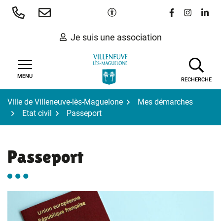
Gestion des traceurs
Aller
Paramètres d'accessibilité
Lien vers le 
Lien vers
Lien 
au
contenu
Je suis une association
MENU
RECHERCHE
Ville de Villeneuve-lès-Maguelone
Mes démarches
Etat civil
Passeport
Passeport