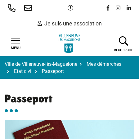
Gestion des traceurs
Aller
Paramètres d'accessibilité
Lien vers le 
Lien vers
Lien 
au
contenu
Je suis une association
MENU
RECHERCHE
Ville de Villeneuve-lès-Maguelone
Mes démarches
Etat civil
Passeport
Passeport