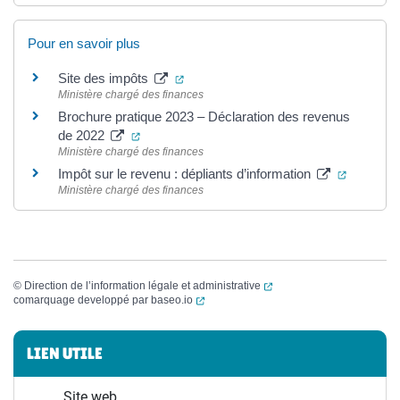
Pour en savoir plus
(ouverture dans un nouvel onglet)
Site des impôts
Ministère chargé des finances
Brochure pratique 2023 – Déclaration des revenus
(ouverture dans un nouvel onglet)
de 2022
Ministère chargé des finances
(ouvertur
Impôt sur le revenu : dépliants d’information
Ministère chargé des finances
(ouverture dans un nouvel
©
Direction de l’information légale et administrative
(ouverture dans un nouvel onglet)
comarquage developpé par
baseo.io
Informations complémentaires
LIEN UTILE
Site web