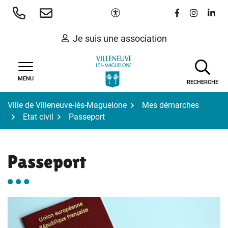
Gestion des traceurs
Aller
Paramètres d'accessibilité
Lien vers le 
Lien vers
Lien 
au
contenu
Je suis une association
MENU
RECHERCHE
Ville de Villeneuve-lès-Maguelone
Mes démarches
Etat civil
Passeport
Passeport