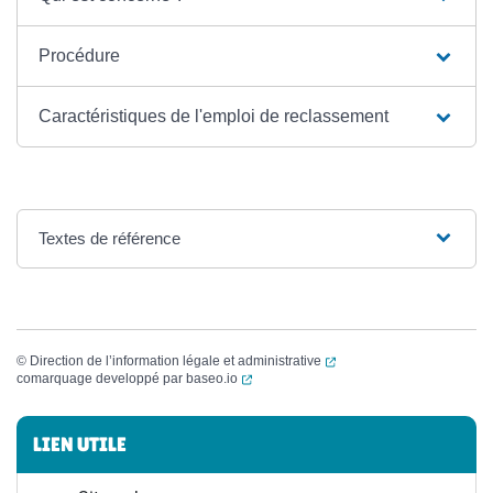
Procédure
Caractéristiques de l'emploi de reclassement
Textes de référence
(ouverture dans un nouvel
©
Direction de l’information légale et administrative
(ouverture dans un nouvel onglet)
comarquage developpé par
baseo.io
Informations complémentaires
LIEN UTILE