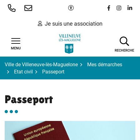
Gestion des traceurs
Aller
Paramètres d'accessibilité
Lien vers le 
Lien vers
Lien 
au
contenu
Je suis une association
MENU
RECHERCHE
Ville de Villeneuve-lès-Maguelone
Mes démarches
Etat civil
Passeport
Passeport