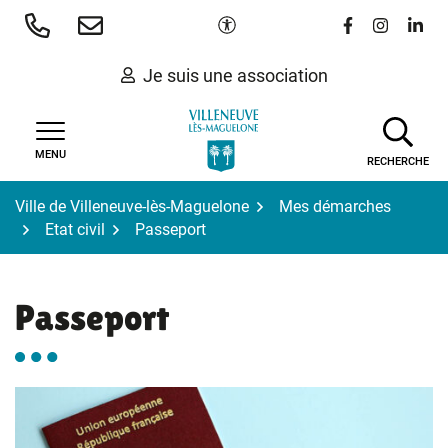
Gestion des traceurs
Aller
Paramètres d'accessibilité
Lien vers le 
Lien vers
Lien 
au
contenu
Je suis une association
MENU
RECHERCHE
Ville de Villeneuve-lès-Maguelone
Mes démarches
Etat civil
Passeport
Passeport