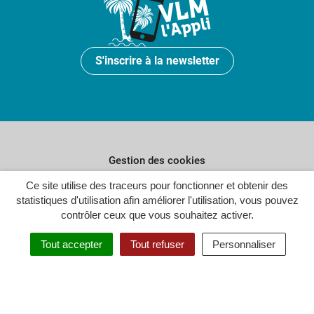
S'inscrire à la newsletter
Gestion des cookies
Plan du site
Ce site utilise des traceurs pour fonctionner et obtenir des
statistiques d'utilisation afin améliorer l'utilisation, vous pouvez
Politique de confidentialité
contrôler ceux que vous souhaitez activer.
Crédits
Tout accepter
Tout refuser
Personnaliser
Accessibilité : partiellement conforme
Inovagora (ouverture dans un n
Site réalisé par