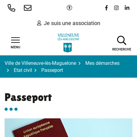
Gestion des traceurs
Aller
Paramètres d'accessibilité
Lien vers le 
Lien vers
Lien 
au
contenu
Je suis une association
MENU
RECHERCHE
Ville de Villeneuve-lès-Maguelone
Mes démarches
Etat civil
Passeport
Passeport