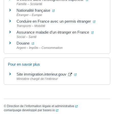
Famille – Scolarité
(ouverture dans un nouvel onglet)
Nationalité française
Étranger – Europe
(ouverture 
Conduire en France avec un permis étranger
Transports – Mobilité
(ouverture d
Assurance maladie d’un étranger en France
Social – Santé
(ouverture dans un nouvel onglet)
Douane
Argent – Impôts – Consommation
Pour en savoir plus
(ouverture dans un nou
Site immigration.interieur.gouv
Ministère chargé de l’intérieur
(ouverture dans un nouvel
©
Direction de l’information légale et administrative
(ouverture dans un nouvel onglet)
comarquage developpé par
baseo.io