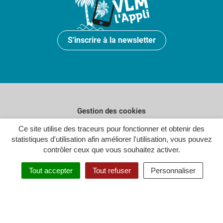
S'inscrire à la newsletter
Gestion des cookies
Ce site utilise des traceurs pour fonctionner et obtenir des
Plan du site
statistiques d'utilisation afin améliorer l'utilisation, vous pouvez
Politique de confidentialité
contrôler ceux que vous souhaitez activer.
Crédits
Tout accepter
Tout refuser
Personnaliser
Accessibilité : partiellement conforme
Inovagora (ouverture dans un n
Site réalisé par