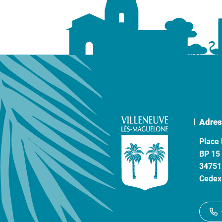
Adres
Place 
BP 15
34751
Cedex