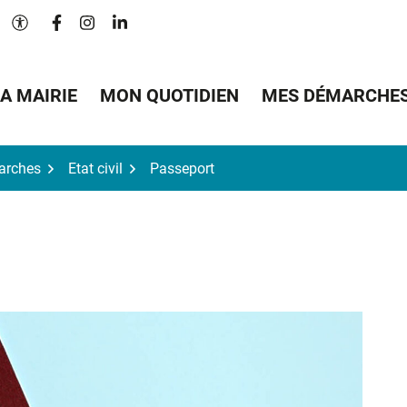
Lien vers le compte Facebook
Lien vers le compte Instagram
Lien vers le compte Linkedin
Paramètres d'accessibilité
A MAIRIE
MON QUOTIDIEN
MES DÉMARCHE
arches
Etat civil
Passeport