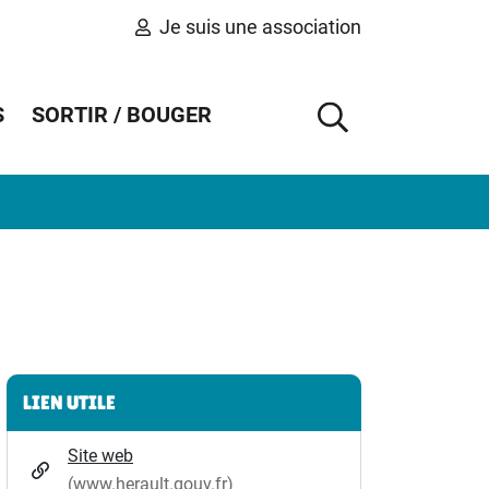
Je suis une association
S
SORTIR / BOUGER
AFFICHER 
Informations complémentaires
LIEN UTILE
Site web
(www.herault.gouv.fr)