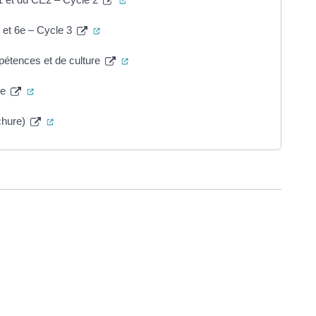
(ouverture dans un nouvel onglet)
et 6e – Cycle 3
(ouverture dans un nouvel onglet)
étences et de culture
(ouverture dans un nouvel onglet)
me
(ouverture dans un nouvel onglet)
ochure)
ure dans un nouvel onglet)
uvel onglet)