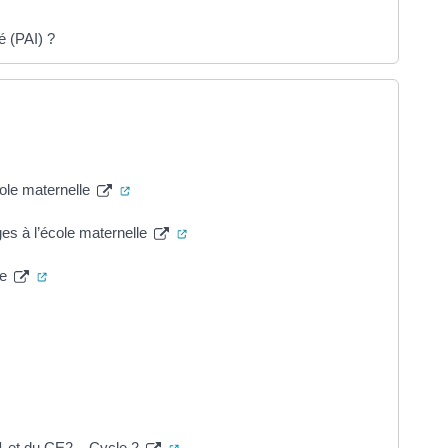
é (PAI) ?
s un nouvel onglet)
(ouverture dans un nouvel onglet)
ole maternelle
(ouverture dans un nouvel onglet)
es à l’école maternelle
(ouverture dans un nouvel onglet)
le
ns un nouvel onglet)
ure dans un nouvel onglet)
n nouvel onglet)
(ouverture dans un nouvel onglet)
 et du CE2 – Cycle 2