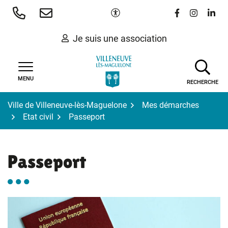
Gestion des traceurs
Aller
Paramètres d'accessibilité
Lien vers le 
Lien vers
Lien 
au
contenu
Je suis une association
MENU
RECHERCHE
Ville de Villeneuve-lès-Maguelone
Mes démarches
Etat civil
Passeport
Passeport