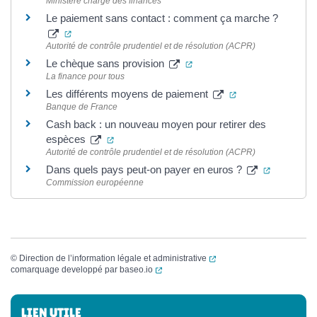
Ministère chargé des finances
Le paiement sans contact : comment ça marche ?
(ouverture dans un nouvel onglet)
Autorité de contrôle prudentiel et de résolution (ACPR)
(ouverture dans un nouvel 
Le chèque sans provision
La finance pour tous
(ouverture dans u
Les différents moyens de paiement
Banque de France
Cash back : un nouveau moyen pour retirer des
(ouverture dans un nouvel onglet)
espèces
Autorité de contrôle prudentiel et de résolution (ACPR)
(ouverture
Dans quels pays peut-on payer en euros ?
Commission européenne
(ouverture dans un nouvel
©
Direction de l’information légale et administrative
(ouverture dans un nouvel onglet)
comarquage developpé par
baseo.io
Informations complémentaires
LIEN UTILE