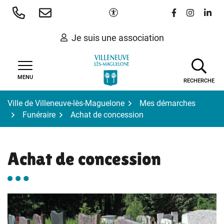
Gestion des traceurs
Aller
Paramètres d'accessibilité
Lien vers le 
Lien vers
Lien 
au
contenu
Je suis une association
MENU
RECHERCHE
Ville de Villeneuve-lès-Maguelone
Mes démarches
Funéraire
Achat de concession
Achat de concession