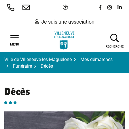
Gestion des traceurs
Aller
Paramètres d'accessibilité
Lien vers le 
Lien vers
Lien 
au
contenu
Je suis une association
MENU
RECHERCHE
Ville de Villeneuve-lès-Maguelone
Mes démarches
Funéraire
Décès
Décès