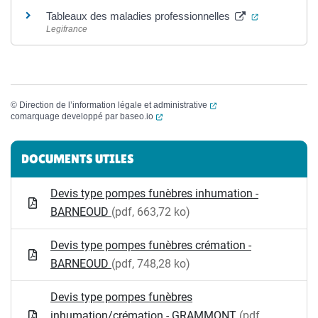
(ouverture d
Tableaux des maladies professionnelles
Legifrance
(ouverture dans un nouvel
©
Direction de l’information légale et administrative
(ouverture dans un nouvel onglet)
comarquage developpé par
baseo.io
Informations complémentaires
DOCUMENTS UTILES
Devis type pompes funèbres inhumation -
BARNEOUD
(pdf, 663,72 ko)
Devis type pompes funèbres crémation -
BARNEOUD
(pdf, 748,28 ko)
Devis type pompes funèbres
inhumation/crémation - GRAMMONT
(pdf,