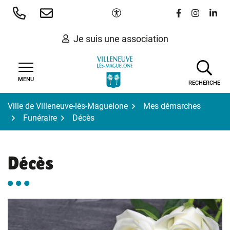
Gestion des traceurs
Aller
Paramètres d'accessibilité
Lien vers le 
Lien vers
Lien 
au
contenu
Je suis une association
MENU
RECHERCHE
Ville de Villeneuve-lès-Maguelone
Mes démarches
Funéraire
Décès
Décès