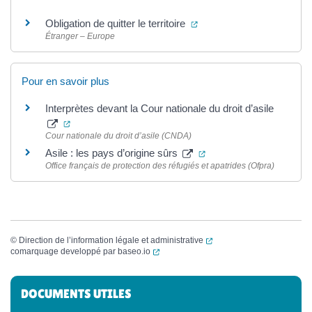
(ouverture dans un nouve
Obligation de quitter le territoire
Étranger – Europe
Pour en savoir plus
Interprètes devant la Cour nationale du droit d’asile
(ouverture dans un nouvel onglet)
Cour nationale du droit d’asile (CNDA)
(ouverture dans un nouv
Asile : les pays d’origine sûrs
Office français de protection des réfugiés et apatrides (Ofpra)
(ouverture dans un nouvel
©
Direction de l’information légale et administrative
(ouverture dans un nouvel onglet)
comarquage developpé par
baseo.io
Informations complémentaires
DOCUMENTS UTILES