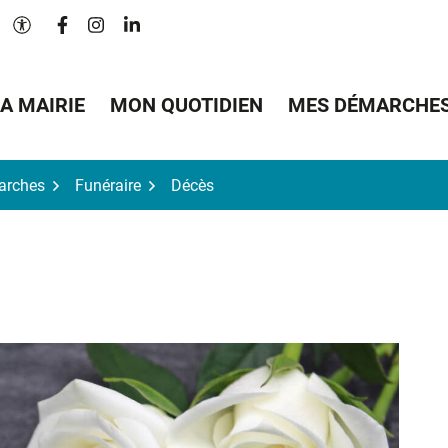
Lien vers le compte Facebook
Lien vers le compte Instagram
Lien vers le compte Linkedin
Paramètres d'accessibilité
A MAIRIE
MON QUOTIDIEN
MES DÉMARCHE
arches
Funéraire
Décès