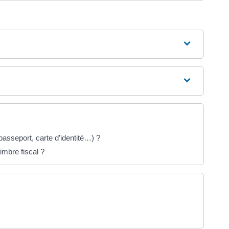
 (passeport, carte d’identité…) ?
imbre fiscal ?
re dans un nouvel onglet)