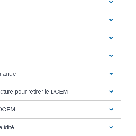
e
emande
ecture pour retirer le DCEM
e DCEM
lidité