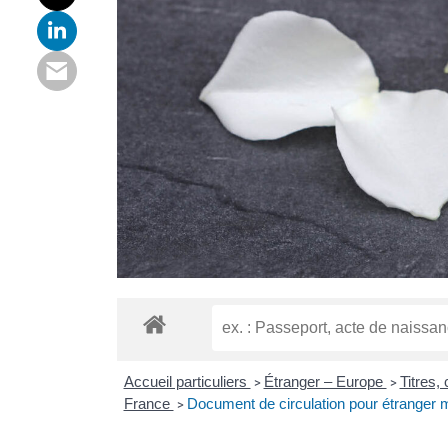
Accueil particuliers
Étranger – Europe
Titres,
>
>
France
Document de circulation pour étranger
>