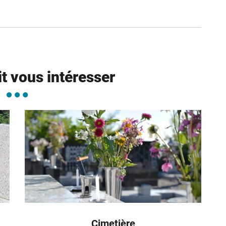
ure dans un nouvel onglet)
uvel onglet)
it vous intéresser
Cimetière