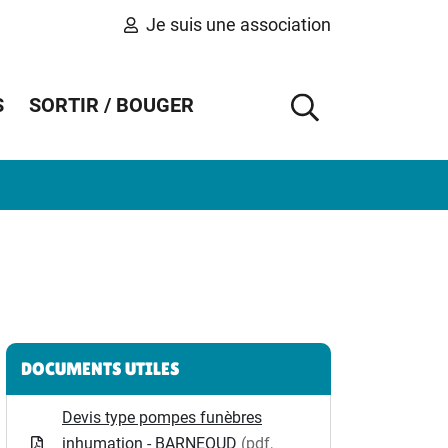
Je suis une association
S
SORTIR / BOUGER
AFFICHER 
Informations complémentaires
DOCUMENTS UTILES
Devis type pompes funèbres
inhumation - BARNEOUD
(pdf,