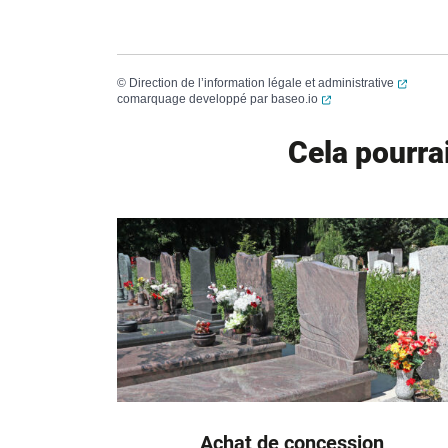
(ouvert
©
Direction de l’information légale et administrative
(ouverture dans un no
comarquage developpé par
baseo.io
Cela pourra
Achat de concession