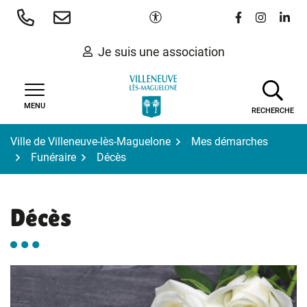
Gestion des traceurs
Aller
Paramètres d'accessibilité
Lien vers le 
Lien vers
Lien 
au
contenu
Je suis une association
MENU
RECHERCHE
Ville de Villeneuve-lès-Maguelone
Mes démarches
Funéraire
Décès
Décès