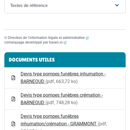
Textes de référence
(ouverture dans un nouvel
©
Direction de l’information légale et administrative
(ouverture dans un nouvel onglet)
comarquage developpé par
baseo.io
Informations complémentaires
DOCUMENTS UTILES
Devis type pompes funèbres inhumation -
BARNEOUD
(pdf, 663,72 ko)
Devis type pompes funèbres crémation -
BARNEOUD
(pdf, 748,28 ko)
Devis type pompes funèbres
inhumation/crémation - GRAMMONT
(pdf,