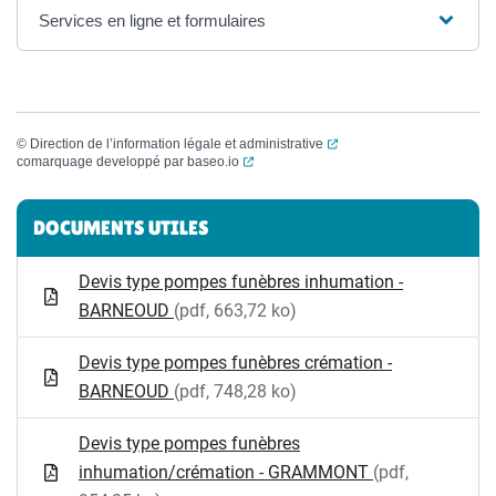
Services en ligne et formulaires
(ouverture dans un nouvel
©
Direction de l’information légale et administrative
(ouverture dans un nouvel onglet)
comarquage developpé par
baseo.io
Informations complémentaires
DOCUMENTS UTILES
Devis type pompes funèbres inhumation -
BARNEOUD
(pdf, 663,72 ko)
Devis type pompes funèbres crémation -
BARNEOUD
(pdf, 748,28 ko)
Devis type pompes funèbres
inhumation/crémation - GRAMMONT
(pdf,