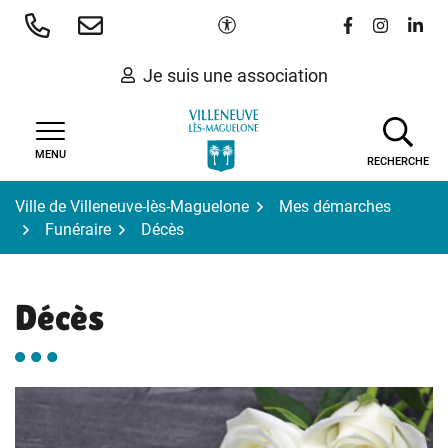
Gestion des traceurs
Aller
Paramètres d'accessibilité
Lien vers le 
Lien vers
Lien 
au
contenu
Je suis une association
MENU
RECHERCHE
Ville de Villeneuve-lès-Maguelone
Mes démarches
Funéraire
Décès
Décès